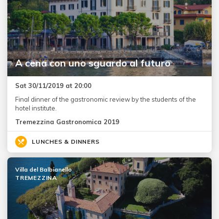
A cena con uno sguardo al futuro
Sat 30/11/2019 at 20:00
Final dinner of the gastronomic review by the students of the
hotel institute.
Tremezzina Gastronomica 2019
LUNCHES & DINNERS
Villa del Balbianello
TREMEZZINA