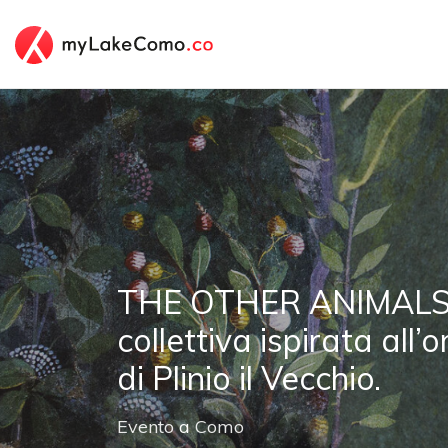
THE OTHER ANIMALS 
collettiva ispirata al
di Plinio il Vecchio.
Evento
a
Como