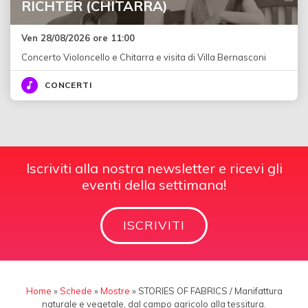
RICHTER (CHITARRA)
Ven 28/08/2026 ore 11:00
Concerto Violoncello e Chitarra e visita di Villa Bernasconi
CONCERTI
Iscriviti alla nostra newsletter e ricevi gli
eventi della settimana!
ISCRIVITI
Home
»
Schede
»
Mostre
»
STORIES OF FABRICS / Manifattura
naturale e vegetale, dal campo agricolo alla tessitura.