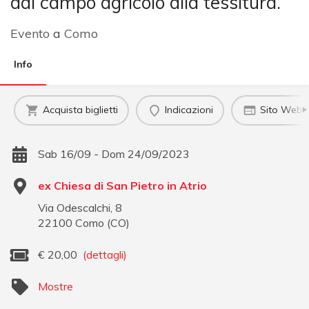
dal campo agricolo alla tessitura.
Evento
a
Como
Info
Acquista biglietti
Indicazioni
Sito Web uf
Sab 16/09 - Dom 24/09/2023
ex Chiesa di San Pietro in Atrio
Via Odescalchi, 8
22100
Como
(
CO
)
€
20,00
(dettagli)
Mostre