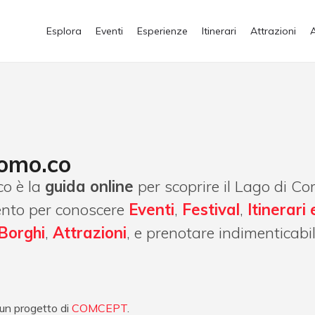
Esplora
Eventi
Esperienze
Itinerari
Attrazioni
omo.co
o è la
guida online
per scoprire il Lago di Com
ento per conoscere
Eventi
,
Festival
,
Itinerari 
Borghi
,
Attrazioni
, e prenotare indimenticabi
un progetto di
COMCEPT
.