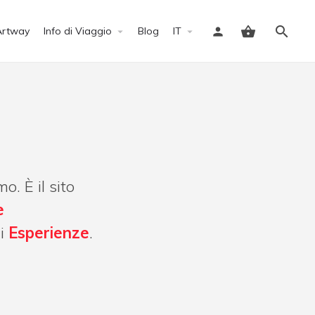
Artway
Info di Viaggio
Blog
IT
Accedi
o. È il sito
e
li
Esperienze
.