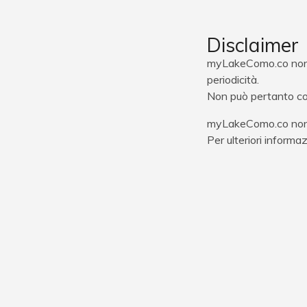
Disclaimer
myLakeComo.co non r
periodicità.
Non può pertanto con
myLakeComo.co non si
Per ulteriori informa