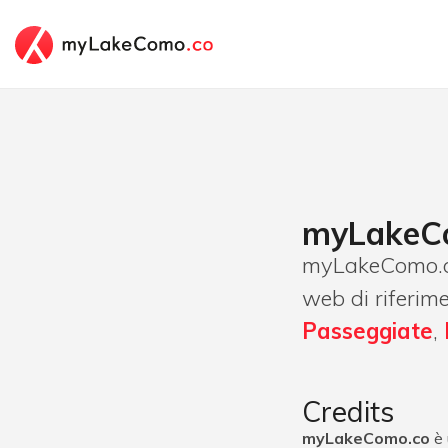
myLakeC
myLakeComo.c
web di riferim
Passeggiate
,
Credits
myLakeComo.co
è 