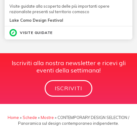
Visite guidate alla scoperta delle più importanti opere
razionaliste presenti sul territorio comasco
Lake Como Design Festival
VISITE GUIDATE
Iscriviti alla nostra newsletter e ricevi gli
eventi della settimana!
ISCRIVITI
Home
»
Schede
»
Mostre
»
CONTEMPORARY DESIGN SELECTION /
Panoramica sul design contemporaneo indipendente.