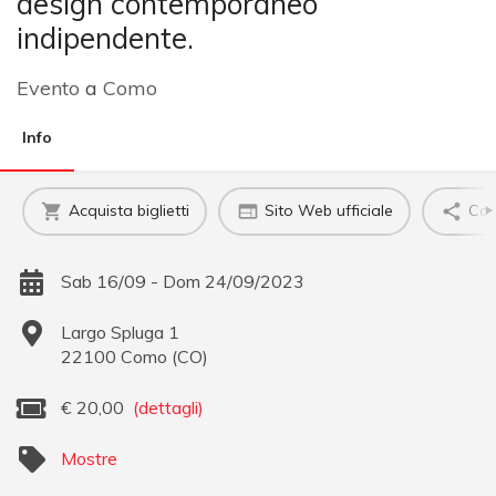
design contemporaneo
indipendente.
Evento
a
Como
Info
Acquista biglietti
Sito Web ufficiale
Con
Sab 16/09 - Dom 24/09/2023
Largo Spluga 1
22100
Como
(
CO
)
€
20,00
(dettagli)
Mostre