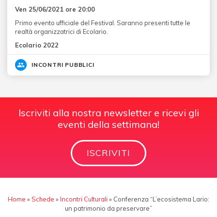
Ven 25/06/2021 ore 20:00
Primo evento ufficiale del Festival. Saranno presenti tutte le
realtà organizzatrici di Ecolario.
Ecolario 2022
INCONTRI PUBBLICI
Iscriviti alla nostra newsletter e ricevi gli
eventi della settimana!
ISCRIVITI
Home
»
Schede
»
Incontri Culturali
»
Conferenza “L’ecosistema Lario:
un patrimonio da preservare”