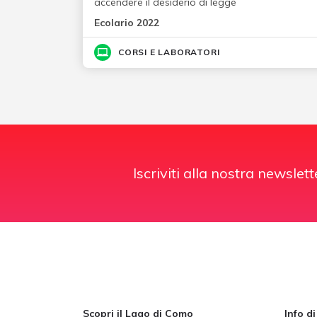
accendere il desiderio di legge
Ecolario 2022
CORSI E LABORATORI
Iscriviti alla nostra newslett
Scopri il Lago di Como
Info d