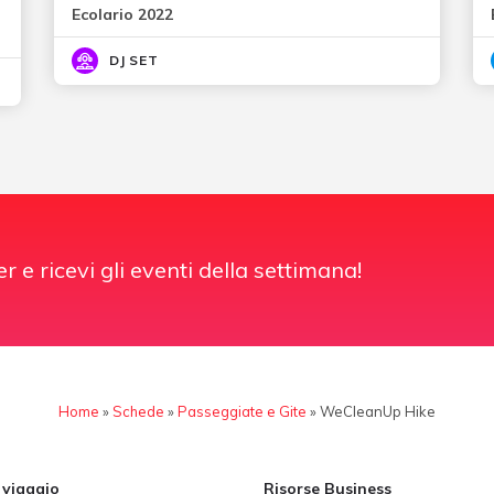
Ecolario 2022
DJ SET
er e ricevi gli eventi della settimana!
Home
»
Schede
»
Passeggiate e Gite
»
WeCleanUp Hike
i viaggio
Risorse Business