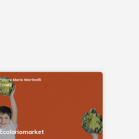
Piazza Mario Martinelli
COMO
Ecolariomarket