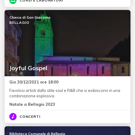
CORSI E LABORATORI
Chiesa di San Giacomo
BELLAGIO
Joyful Gospel
Gio 30/12/2021 ore 18:00
Favolosi artisti dallo stile soul e R&B che si esibiscono in una
combinazione esplosiva.
Natale a Bellagio 2023
CONCERTI
Biblioteca Comunale di Bellagio