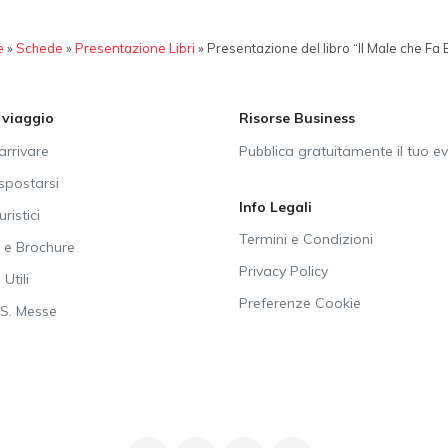
e
»
Schede
»
Presentazione Libri
»
Presentazione del libro “Il Male che Fa
i viaggio
Risorse Business
rrivare
Pubblica gratuitamente il tuo e
postarsi
Info Legali
uristici
Termini e Condizioni
e Brochure
Privacy Policy
Utili
Preferenze Cookie
SS. Messe