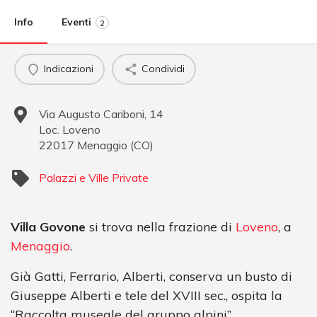
Info
Eventi
2
Indicazioni
Condividi
Via Augusto Cariboni, 14
Loc. Loveno
22017
Menaggio
(
CO
)
Palazzi e Ville Private
Villa Govone
si trova nella frazione di
Loveno
, a
Menaggio
.
Già Gatti, Ferrario, Alberti, conserva un busto di
Giuseppe Alberti e tele del XVIII sec., ospita la
“Raccolta museale del gruppo alpini”.