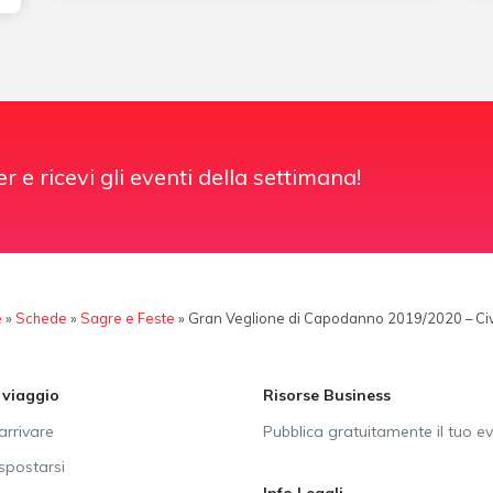
er e ricevi gli eventi della settimana!
e
»
Schede
»
Sagre e Feste
»
Gran Veglione di Capodanno 2019/2020 – C
i viaggio
Risorse Business
rrivare
Pubblica gratuitamente il tuo e
postarsi