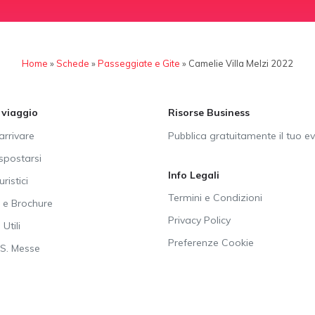
Home
»
Schede
»
Passeggiate e Gite
»
Camelie Villa Melzi 2022
i viaggio
Risorse Business
rrivare
Pubblica gratuitamente il tuo e
postarsi
Info Legali
uristici
Termini e Condizioni
e Brochure
Privacy Policy
Utili
Preferenze Cookie
SS. Messe