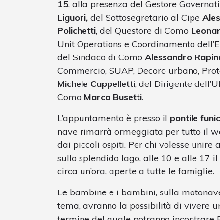
15
,
alla presenza del Gestore Governat
Liguori,
del
Sottosegretario al Cipe
Ales
Polichetti
, del Questore di Como
Leonar
Unit Operations e Coordinamento dell’E
del Sindaco di Como
Alessandro Rapin
Commercio, SUAP, Decoro urbano, Prot
Michele Cappelletti
, del Dirigente dell’Uf
Como
Marco Busetti
.
L’appuntamento è presso il
pontile funi
nave rimarrà ormeggiata per tutto il we
dai piccoli ospiti. Per chi volesse unir
sullo splendido lago, alle 10 e alle 17 i
circa un’ora, aperte a tutte le famiglie.
Le bambine e i bambini, sulla motonav
tema, avranno la possibilità di vivere u
termine del quale potranno incontrare 