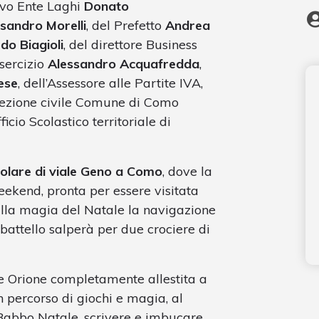
ivo Ente Laghi
Donato
sandro Morelli
, del Prefetto
Andrea
do Biagioli
, del direttore Business
sercizio
Alessandro Acquafredda
,
ese
, dell’Assessore alle Partite IVA,
ezione civile Comune di Como
ficio Scolastico territoriale di
colare di viale Geno a Como
, dove la
ekend, pronta per essere visitata
e alla magia del Natale la navigazione
l battello salperà per due crociere di
e Orione completamente allestita a
n percorso di giochi e magia, al
Babbo Natale, scrivere e imbucare