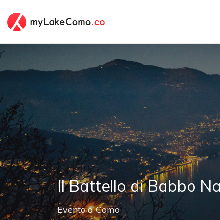
Il Battello di Babbo N
Evento
a
Como