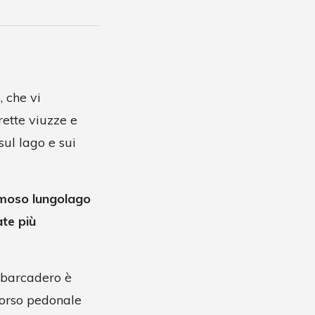
, che vi
rette viuzze e
sul lago e sui
amoso lungolago
ate più
imbarcadero è
rcorso pedonale