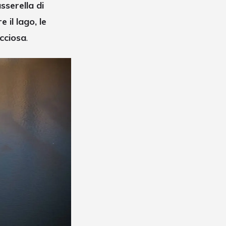
sserella di
 il lago, le
occiosa
.