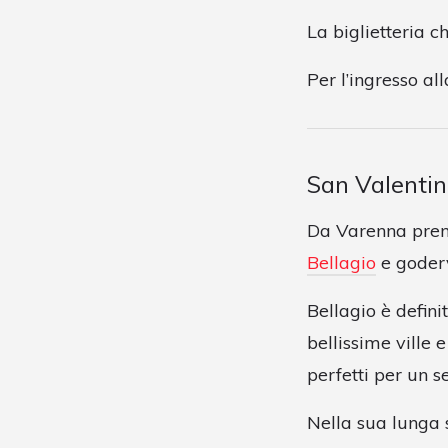
La biglietteria c
Per l’ingresso al
San Valentin
Da Varenna pre
Bellagio
e goderv
Bellagio è defini
bellissime ville 
perfetti per un s
Nella sua lunga s