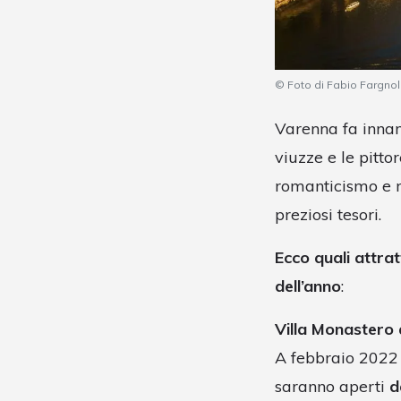
© Foto di Fabio Fargnol
Varenna fa innamo
viuzze e le pitto
romanticismo e r
preziosi tesori.
Ecco quali attra
dell’anno
:
Villa Monastero 
A febbraio 2022 
saranno aperti
d