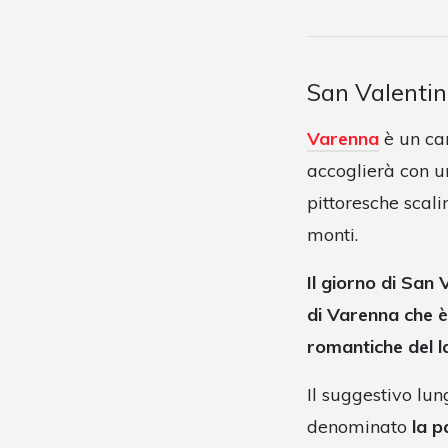
San Valenti
Varenna
è un car
accoglierà con un
pittoresche scal
monti.
Il giorno di San
di Varenna che è
romantiche del 
Il suggestivo lun
denominato
la p