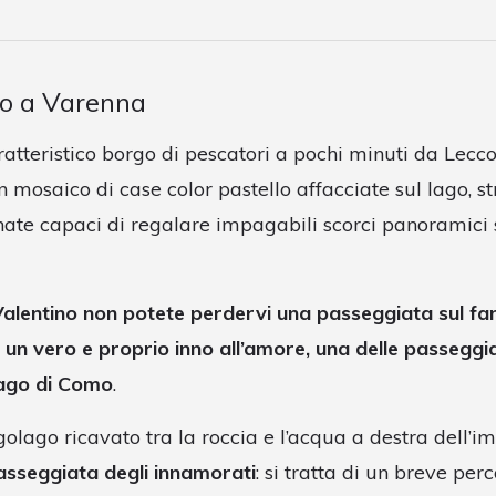
no a Varenna
atteristico borgo di pescatori a pochi minuti da Lecco
 mosaico di case color pastello affacciate sul lago, st
inate capaci di regalare impagabili scorci panoramici 
 Valentino non potete perdervi una passeggiata sul f
 un vero e proprio inno all’amore, una delle passeggi
lago di Como
.
golago ricavato tra la roccia e l’acqua a destra dell’
asseggiata degli innamorati
: si tratta di un breve pe