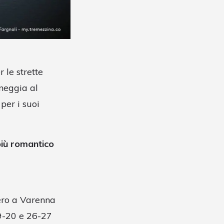
 le strette
nneggia al
per i suoi
più romantico
ero a Varenna
9-20 e 26-27