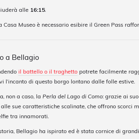
hiuderà alle
16:15
.
la Casa Museo è necessario esibire il Green Pass raffor
o a Bellagio
ndendo
il battello o il traghetto
potrete facilmente rag
i l’incanto di questo borgo lontano dalle folle estive.
ta, non a caso, la
Perla del Lago di Como
: grazie ai suo
e alle sue caratteristiche scalinate, che offrono scorci 
elfie tra innamorati.
toria, Bellagio ha ispirato ed è stata cornice di grandi