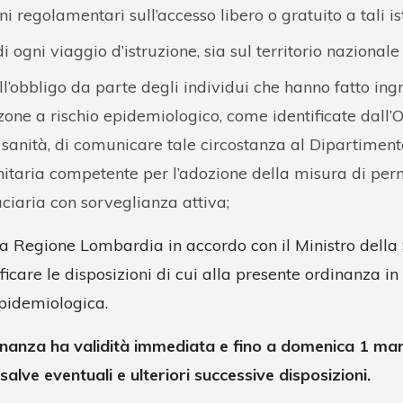
ni regolamentari sull’accesso libero o gratuito a tali ist
i ogni viaggio d’istruzione, sia sul territorio nazionale 
ll’obbligo da parte degli individui che hanno fatto ing
ne a rischio epidemiologico, come identificate dall’
sanità, di comunicare tale circostanza al Dipartimen
anitaria competente per l’adozione della misura di p
uciaria con sorveglianza attiva;
la Regione Lombardia in accordo con il Ministro della 
care le disposizioni di cui alla presente ordinanza in
epidemiologica.
inanza ha validità immediata e fino a domenica 1 m
alve eventuali e ulteriori successive disposizioni.