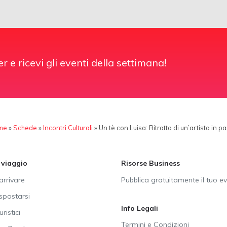
er e ricevi gli eventi della settimana!
me
»
Schede
»
Incontri Culturali
»
Un tè con Luisa: Ritratto di un’artista in p
i viaggio
Risorse Business
rrivare
Pubblica gratuitamente il tuo e
postarsi
Info Legali
uristici
Termini e Condizioni