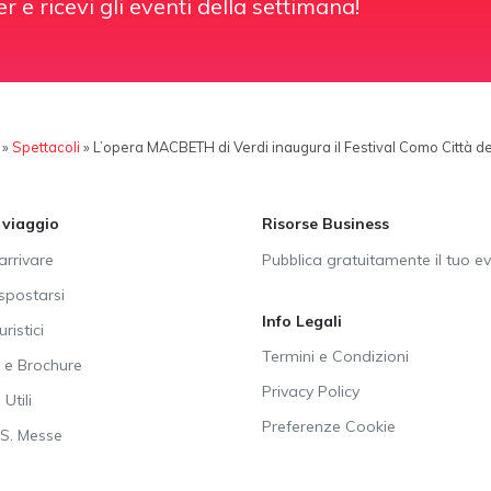
er e ricevi gli eventi della settimana!
»
Spettacoli
»
L’opera MACBETH di Verdi inaugura il Festival Como Città d
i viaggio
Risorse Business
rrivare
Pubblica gratuitamente il tuo e
postarsi
Info Legali
uristici
Termini e Condizioni
e Brochure
Privacy Policy
Utili
Preferenze Cookie
SS. Messe