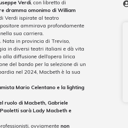
useppe Verdi
, con libretto di
bre dramma omonimo di William
i Verdi ispirate al teatro
ompositore ammirava profondamente
ella sua carriera.
o
. Nata in provincia di Treviso,
a in diversi teatri italiani e dà vita
o alla diffusione dell’opera lirica
izione del bando per la selezione di un
bardia nel 2024, Macbeth è la sua
mista Mario Celentano e la lighting
el ruolo di Macbeth, Gabriele
a Paoletti sarà Lady Macbeth e
professionisti, ovviamente
non