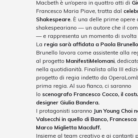
Macbeth è un’opera in quattro atti di
Gi
Francesco Maria Piave, tratta dal
cele
Shakespeare
. È una delle prime opere d
shakespeariano — un autore che il c
— e rappresenta un momento di svolta n
La
regia sarà affidata a Paola Brunell
Brunello lavora come assistente alla regi
al progetto
ManifestiMelomani
, dedicat
nella quotidianità. Finalista alla III ed
progetto di regia indetto da OperaLom
prima regia. Al suo fianco, ci saranno
lo
scenografo Francesco Cocco, il costu
designer Giulia Bandera.
I protagonisti saranno
Jun Young Choi n
Valsecchi in quello di Banco, Francesc
Marco Miglietta Macduff.
Insieme al team creativo e ai cantanti 