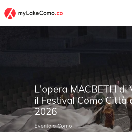
L'opera MACBETH di V
il Festival Como Città
2026
Evento
a
Como