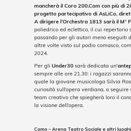
mancherà il Coro 200.Com con più di 20
progetto partecipativo di AsLiCo, dire
A dirigere l’Orchestra 1813 sarà il M° 
poliedrico ed eclettico, il cui repertori
passando per gli autori meno eseguiti d
altre volte visto sul podio comasco, c
2024.
Per gli
Under30
sarà dedicata un'
antep
sempre alle ore 21.30: i ragazzi saranno
quale la giovane musicologa Silvia Ros
curiosità sull’opera verdiana, a seguir
team creativo che spiegherà loro il conc
la visione dell’opera.
Como – Arena Teatro Sociale e altri luoghi 