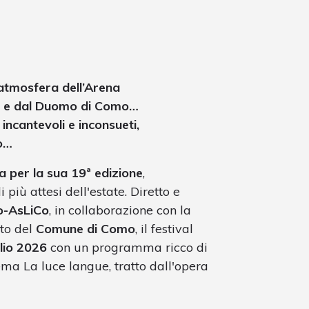
a atmosfera dell’Arena
ale e dal Duomo di Como…
incantevoli e inconsueti,
to…
na per la sua 19ª edizione
,
più attesi dell'estate. Diretto e
o-AsLiCo
, in collaborazione con la
uto del
Comune di Como
, il festival
glio 2026
con un programma ricco di
 tema La luce langue, tratto dall'opera