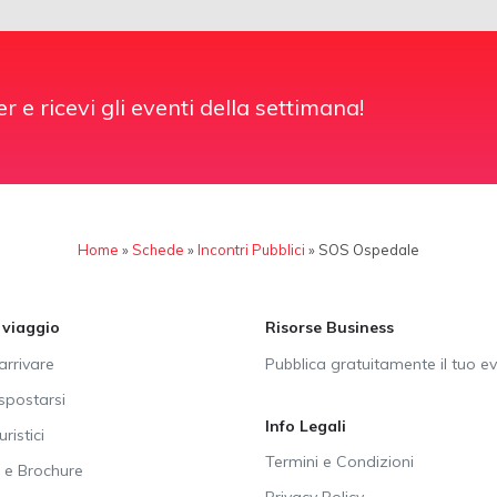
er e ricevi gli eventi della settimana!
Home
»
Schede
»
Incontri Pubblici
»
SOS Ospedale
i viaggio
Risorse Business
rrivare
Pubblica gratuitamente il tuo e
postarsi
Info Legali
uristici
Termini e Condizioni
e Brochure