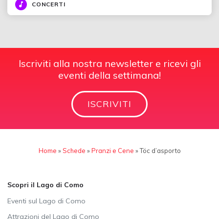
CONCERTI
Iscriviti alla nostra newsletter e ricevi gli
eventi della settimana!
ISCRIVITI
Home
»
Schede
»
Pranzi e Cene
»
Töc d’asporto
Scopri il Lago di Como
Eventi sul Lago di Como
Attrazioni del Lago di Como