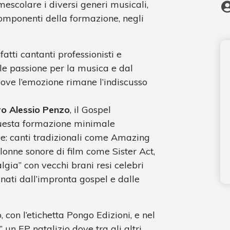
mescolare i diversi generi musicali,
componenti della formazione, negli
tti cantanti professionisti e
bile passione per la musica e dal
ove l’emozione rimane l’indiscusso
o Alessio Penzo
, il Gospel
questa formazione minimale
ue: canti tradizionali come Amazing
lonne sonore di film come Sister Act,
gia” con vecchi brani resi celebri
nati dall’impronta gospel e dalle
on l’etichetta Pongo Edizioni, e nel
 un EP natalizio dove tra gli altri