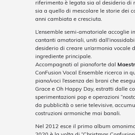
riferimento è legata sia al desiderio di 
sia a quello di mescolare le storie dei 
anni cambiata e cresciuta.
L’ensemble semi-amatoriale accoglie infa
cantanti amatoriali, uniti dall’inossida
desiderio di creare un’armonia vocale d
ingrediente principale.
Accompagnati al pianoforte dal
Maestr
ConFusion Vocal Ensemble ricerca in 
piano/voci l’essenza dei brani che eseg
Grace e Oh Happy Day, estratti dalle co
sperimentazioni pop e operazioni “nostal
da pubblicità o serie televisive, accumu
costruzioni armoniche mai banali.
Nel 2012 esce il primo album omonimo, c
2020 è la volta di “Christmas Confusion”