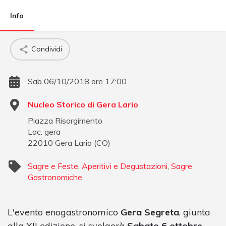
Info
Condividi
Sab 06/10/2018 ore 17:00
Nucleo Storico di Gera Lario
Piazza Risorgimento
Loc. gera
22010
Gera Lario
(
CO
)
Sagre e Feste
,
Aperitivi e Degustazioni
,
Sagre
Gastronomiche
L'evento enogastronomico
Gera Segreta
, giunta
alla XII edizione, si svolgerà
Sabato 6 ottobre