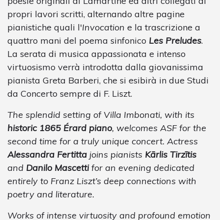
poesie originali di Lamartine ed altri collegati ai
propri lavori scritti, alternando altre pagine
pianistiche quali l'
Invocation
e la trascrizione a
quattro mani del poema sinfonico
Les Preludes
.
La serata di musica appassionata e intenso
virtuosismo verrà introdotta dalla giovanissima
pianista Greta Barberi, che si esibirà in due Studi
da Concerto sempre di F. Liszt.
The splendid setting of Villa Imbonati, with its
historic 1865 Érard piano
, welcomes ASF for the
second time for a truly unique concert. Actress
Alessandra Fertitta
joins pianists
Kārlis Tirzītis
and
Danilo Mascetti
for an evening dedicated
entirely to Franz Liszt’s deep connections with
poetry and literature.
Works of intense virtuosity and profound emotion