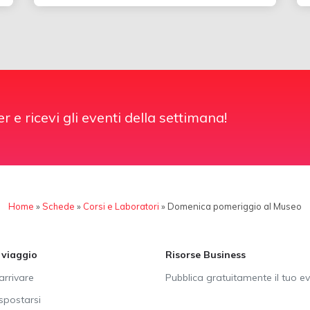
er e ricevi gli eventi della settimana!
Home
»
Schede
»
Corsi e Laboratori
»
Domenica pomeriggio al Museo
i viaggio
Risorse Business
rrivare
Pubblica gratuitamente il tuo e
postarsi