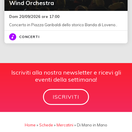
Wind Orchestra
Dom 20/09/2026 ore 17:00
Concerto in Piazza Garibaldi dello storico Banda di Loveno..
CONCERTI
Iscriviti alla nostra newsletter e ricevi gli
eventi della settimana!
ISCRIVITI
Home
»
Schede
»
Mercatini
»
Di Mano in Mano