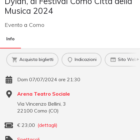
Dylan, al Festival Como Città della
Musica 2024
Evento
a
Como
Info
Acquista biglietti
Indicazioni
Sito Web uf
Dom 07/07/2024 ore 21:30
Arena Teatro Sociale
Via Vincenzo Bellini, 3
22100
Como
(
CO
)
€
23,00
(dettagli)
Spettacoli