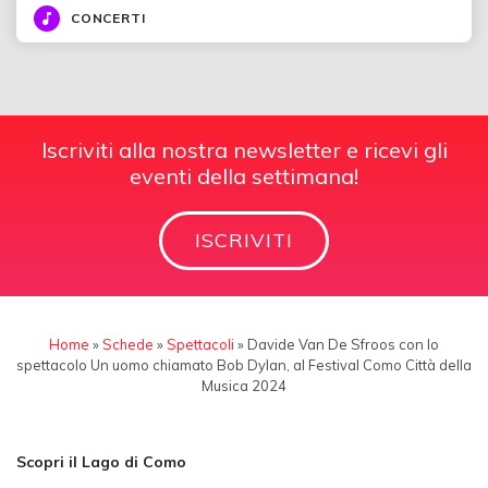
CONCERTI
Iscriviti alla nostra newsletter e ricevi gli
eventi della settimana!
ISCRIVITI
Home
»
Schede
»
Spettacoli
»
Davide Van De Sfroos con lo
spettacolo Un uomo chiamato Bob Dylan, al Festival Como Città della
Musica 2024
Scopri il Lago di Como