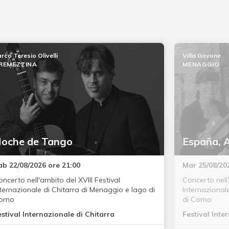
rco Teresio Olivelli
Villa Govone
REMEZZINA
MENAGGIO
oche de Tango
España, A
ab 22/08/2026 ore 21:00
Mar 25/08/20
ncerto nell'ambito del XVIII Festival
Concerto nell'
nternazionale di Chitarra di Menaggio e lago di
Internazional
omo
di Como
estival Internazionale di Chitarra
Festival Inte