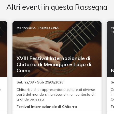
Altri eventi in questa Rassegna
MENAGGIO, TREMEZZINA
Pa
T
XVIII Festival Internazionale di
Chitarra di Menaggio e Lago di
Como
N
Sab 22/08 - Sab 29/08/2026
S
e
Chitarristi che rappresentano culture di diverse
Co
i
parti del mondo si riuniscono in un contesto di
I
grande bellezza.
C
Festival Internazionale di Chitarra
F