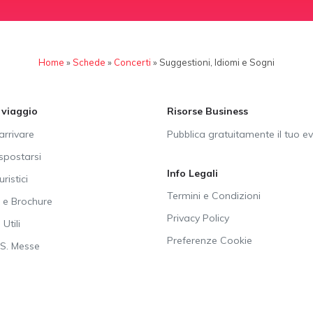
Home
»
Schede
»
Concerti
»
Suggestioni, Idiomi e Sogni
i viaggio
Risorse Business
rrivare
Pubblica gratuitamente il tuo e
postarsi
Info Legali
uristici
Termini e Condizioni
e Brochure
Privacy Policy
Utili
Preferenze Cookie
SS. Messe