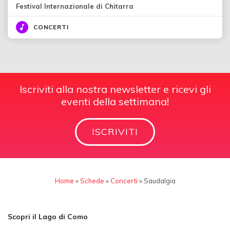
Festival Internazionale di Chitarra
CONCERTI
Iscriviti alla nostra newsletter e ricevi gli
eventi della settimana!
ISCRIVITI
Home
»
Schede
»
Concerti
»
Saudalgia
Scopri il Lago di Como