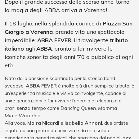
Dopo il grande successo dello scorso anno, torna
la magia degli ABBA arriva a Varenna!
Il 18 luglio, nella splendida cornice di
Piazza San
Giorgio a Varenna
, prende vita uno spettacolo
imperdibile:
ABBA FEVER
, il travolgente
tributo
italiano agli ABBA
, pronto a far rivivere le
iconiche sonorità degli anni ’70 a pubblico di ogni
età.
Nato dalla passione sconfinata per la storica band
svedese,
ABBA FEVER
è molto più di un semplice tributo: è
un’esperienza musicale e visiva coinvolgente, capace di
unire generazioni e far rivivere l’energia e l’eleganza di
brani senza tempo come
Dancing Queen
,
Mamma
Mia
e
Waterloo
.
Alla voce,
Moira Nicardi
e
Isabella Annoni
, due artiste
legate da una profonda amicizia e da una solida
esperienza in generi musicali che spaziano dal pop al jazz,