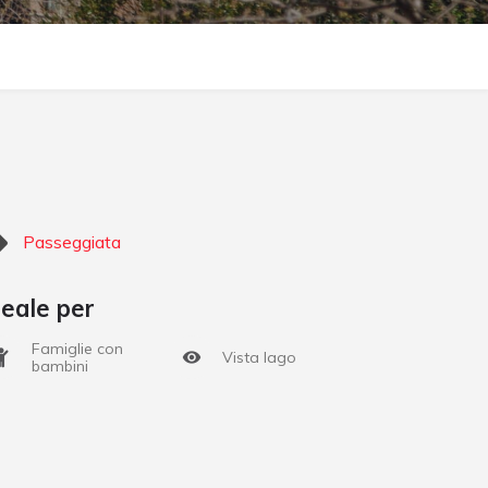
Passeggiata
deale per
Famiglie con
Vista lago
bambini