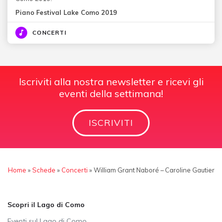
Piano Festival Lake Como 2019
CONCERTI
Iscriviti alla nostra newsletter e ricevi gli
eventi della settimana!
ISCRIVITI
Home
»
Schede
»
Concerti
»
William Grant Naboré – Caroline Gautier
Scopri il Lago di Como
Eventi sul Lago di Como