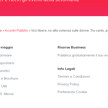
e
»
Incontri Pubblici
»
Voci libere, no alla violenza sulle donne. Tra canto, 
i viaggio
Risorse Business
rrivare
Pubblica gratuitamente il tuo e
postarsi
Info Legali
uristici
Termini e Condizioni
e Brochure
Privacy Policy
Utili
Preferenze Cookie
SS. Messe