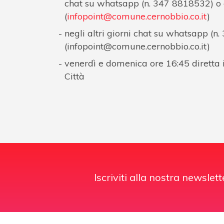
chat su whatsapp (n. 347 8818532) o
(
infopoint@comune.cernobbio.co.it
)
negli altri giorni chat su whatsapp (n
(
infopoint@comune.cernobbio.co.it
)
venerdì e domenica ore 16:45 diretta
Città
Iscriviti alla nostra newslett