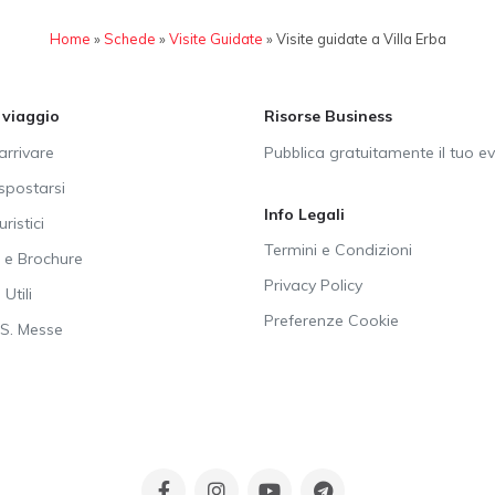
Home
»
Schede
»
Visite Guidate
»
Visite guidate a Villa Erba
i viaggio
Risorse Business
rrivare
Pubblica gratuitamente il tuo e
postarsi
Info Legali
uristici
Termini e Condizioni
e Brochure
Privacy Policy
Utili
Preferenze Cookie
SS. Messe