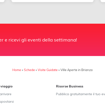
er e ricevi gli eventi della settimana!
Home
»
Schede
»
Visite Guidate
»
Ville Aperte in Brianza
i viaggio
Risorse Business
rrivare
Pubblica gratuitamente il tuo e
postarsi