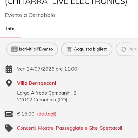
(CHITARRA, LIVE ELECTRONICS)
Evento
a
Cernobbio
Info
Iscriviti all'Evento
Acquista biglietti
Indi
Ven 24/07/2026 ore 11:00
Villa Bernasconi
Largo Alfredo Campanini, 2
22012
Cernobbio
(
CO
)
€
15,00
(dettagli)
Concerti
,
Mostre
,
Passeggiate e Gite
,
Spettacoli