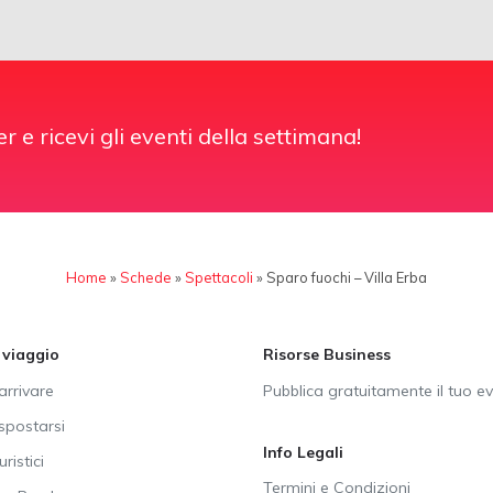
er e ricevi gli eventi della settimana!
Home
»
Schede
»
Spettacoli
»
Sparo fuochi – Villa Erba
i viaggio
Risorse Business
rrivare
Pubblica gratuitamente il tuo e
postarsi
Info Legali
uristici
Termini e Condizioni