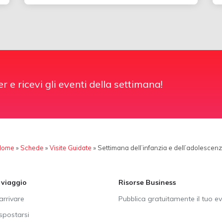
er e ricevi gli eventi della settimana!
Home
»
Schede
»
Visite Guidate
»
Settimana dell’infanzia e dell’adolescen
i viaggio
Risorse Business
rrivare
Pubblica gratuitamente il tuo e
postarsi