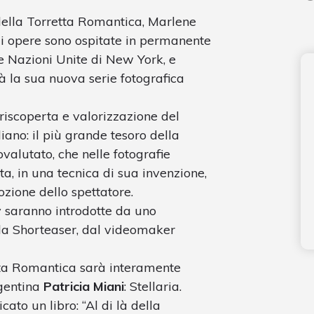
della Torretta Romantica, Marlene
ui opere sono ospitate in permanente
le Nazioni Unite di New York, e
à la sua nuova serie fotografica
 riscoperta e valorizzazione del
iano: il più grande tesoro della
ovalutato, che nelle fotografie
sta, in una tecnica di sua invenzione,
ozione dello spettatore.
 saranno introdotte da uno
da Shorteaser, dal videomaker
etta Romantica sarà interamente
rgentina
Patricia Miani
: Stellaria.
ato un libro: “Al di là della