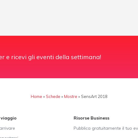
er e ricevi gli eventi della settimana!
Home
»
Schede
»
Mostre
»
SensArt 2018
i viaggio
Risorse Business
rrivare
Pubblica gratuitamente il tuo e