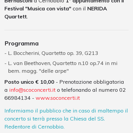
Bernasconi
a Cernobbio
1° appuntamento con il
Festival "Musica con vista"
con il
NERIDA
Quartett
.
Programma
L. Boccherini, Quartetto op. 39, G213
L. van Beethoven, Quartetto n.10 op.74 in mi
bem. magg. "delle arpe"
Posto unico € 10,00
- Prenotazione obbligatoria
a
info@scoconcerti.it
o telefonando al numero 02
66984134 -
www.soconcerti.it
Informiamo il pubblico che in caso di maltempo il
concerto si terrà presso la Chiesa del SS.
Redentore di Cernobbio.