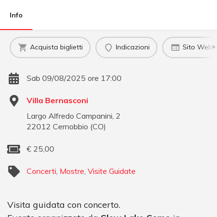
Info
Acquista biglietti
Indicazioni
Sito Web uf
Sab 09/08/2025 ore 17:00
Villa Bernasconi
Largo Alfredo Campanini, 2
22012
Cernobbio
(
CO
)
€
25,00
Concerti
,
Mostre
,
Visite Guidate
Visita guidata con concerto.