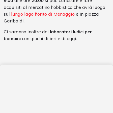
9:00
alle ore
20:00
si può curiosare e fare
acquisiti al mercatino hobbistico che avrà luogo
sul
lungo lago fiorito di Menaggio
e in piazza
Garibaldi.
Ci saranno inoltre dei
laboratori ludici per
bambini
con giochi di ieri e di oggi.