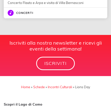
Concerto Flauto e Arpa e visita di Villa Bernasconi
CONCERTI
Iscriviti alla nostra newsletter e ricevi gli
eventi della settimana!
ISCRIVITI
Home
»
Schede
»
Incontri Culturali
»
Lions Day
Scopri il Lago di Como