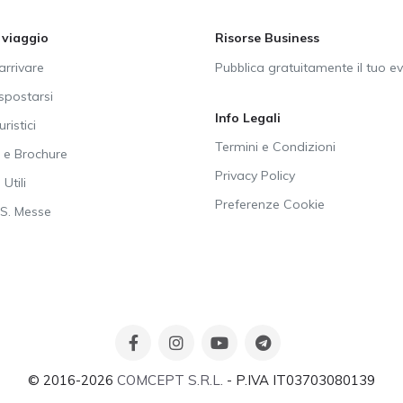
i viaggio
Risorse Business
rrivare
Pubblica gratuitamente il tuo e
postarsi
Info Legali
uristici
Termini e Condizioni
e Brochure
Privacy Policy
Utili
Preferenze Cookie
SS. Messe
© 2016-2026
COMCEPT S.R.L.
- P.IVA IT03703080139