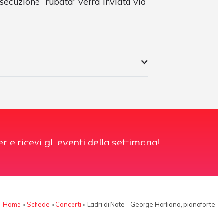
esecuzione “rubata” verrà inviata via
er e ricevi gli eventi della settimana!
Home
»
Schede
»
Concerti
»
Ladri di Note – George Harliono, pianoforte