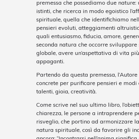
premessa che possediamo due nature: un
istinti, che ricerca in modo egoistico l
spirituale, quella che identifichiamo ne
pensieri evoluti, atteggiamenti altruisti
quali entusiasmo, fiducia, amore, gener
seconda natura che occorre sviluppare 
globale, avere un’aspettativa di vita pi
appaganti.
Partendo da questa premessa, l’Autore c
concrete per purificare pensieri e modi 
talenti, gioia, creatività.
Come scrive nel suo ultimo libro, l’obiet
chiarezza, le persone a intraprendere per
risveglio, che portino ad armonizzare l
natura spirituale, così da favorire gli in
ancora: “Incontrarsi nell’anima significa 