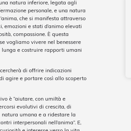
a natura inferiore, legata agli
’affermazione personale, e una natura
ll’anima, che si manifesta attraverso
ci, emozioni e stati d’animo elevati
osità, compassione. È questa
se vogliamo vivere nel benessere
ù lunga e costruire rapporti umani
ercherà di offrire indicazioni
di agire e portare così allo scoperto
tivo è “aiutare, con umiltà e
corsi evolutivi di crescita, di
a natura umana e a ridestare la
contri interpersonali nell’anima”. E,
curiosità e interesse verso la vita,