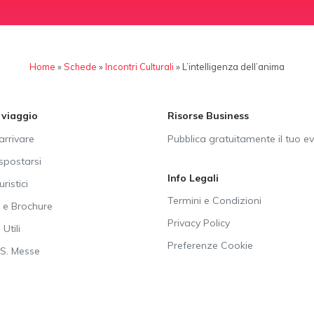
Home
»
Schede
»
Incontri Culturali
»
L’intelligenza dell’anima
i viaggio
Risorse Business
rrivare
Pubblica gratuitamente il tuo e
postarsi
Info Legali
uristici
Termini e Condizioni
e Brochure
Privacy Policy
Utili
Preferenze Cookie
SS. Messe