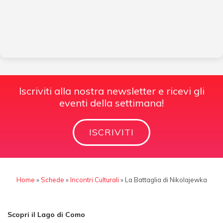
Iscriviti alla nostra newsletter e ricevi gli
eventi della settimana!
ISCRIVITI
Home
»
Schede
»
Incontri Culturali
»
La Battaglia di Nikolajewka
Scopri il Lago di Como