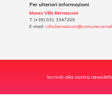
Per ulteriori informazioni
Museo Villa Bernasconi
T. (+39) 031 3347209
E-mail:
villa.bernasconi@comune.cernob
Iscriviti alla nostra newslett