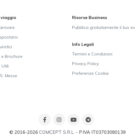
i viaggio
Risorse Business
rrivare
Pubblica gratuitamente il tuo e
postarsi
Info Legali
uristici
Termini e Condizioni
e Brochure
Privacy Policy
Utili
Preferenze Cookie
SS. Messe
© 2016-2026
COMCEPT S.R.L.
- P.IVA IT03703080139