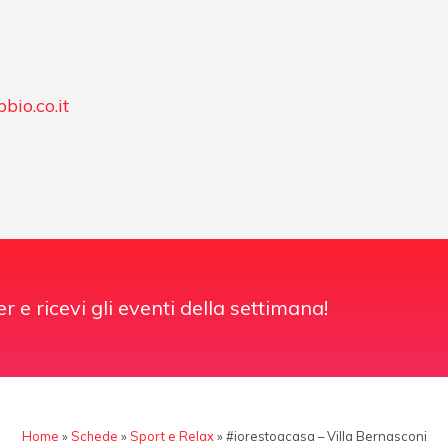
bio.co.it
er e ricevi gli eventi della settimana!
Home
»
Schede
»
Sport e Relax
»
#iorestoacasa – Villa Bernasconi