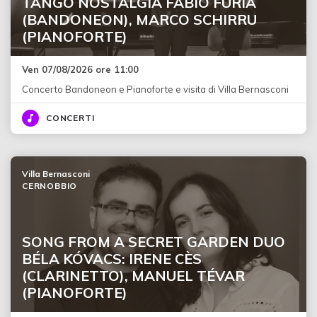
TANGO NOSTALGIA FABIO FURIA
(BANDONEON), MARCO SCHIRRU
(PIANOFORTE)
Ven 07/08/2026 ore 11:00
Concerto Bandoneon e Pianoforte e visita di Villa Bernasconi
CONCERTI
Villa Bernasconi
CERNOBBIO
SONG FROM A SECRET GARDEN DUO
BÉLA KÓVACS: IRENE CÈS
(CLARINETTO), MANUEL TÉVAR
(PIANOFORTE)