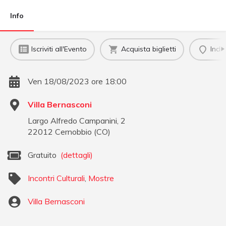
Info
Iscriviti all'Evento
Acquista biglietti
Indi
Ven 18/08/2023 ore 18:00
Villa Bernasconi
Largo Alfredo Campanini, 2
22012
Cernobbio
(
CO
)
Gratuito
(dettagli)
Incontri Culturali
,
Mostre
Villa Bernasconi