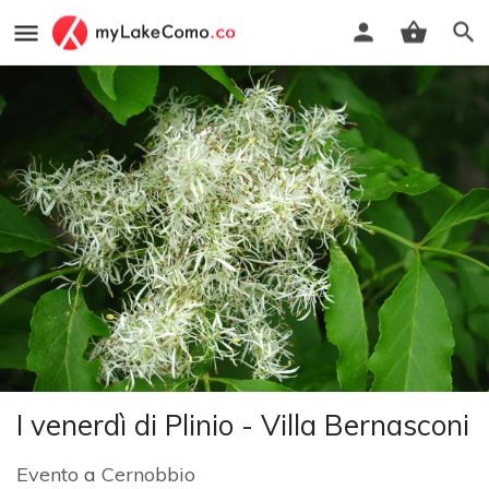
I venerdì di Plinio - Villa Bernasconi
Evento
a
Cernobbio