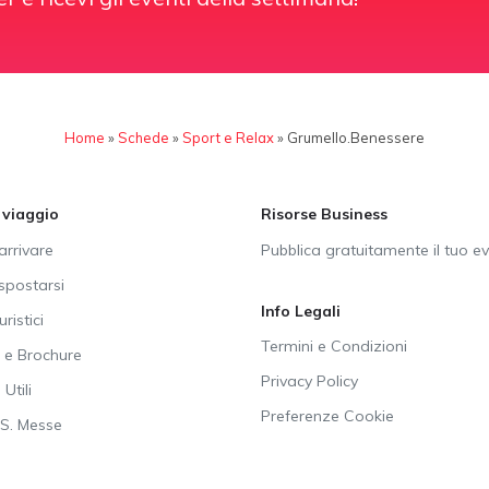
Home
»
Schede
»
Sport e Relax
»
Grumello.Benessere
i viaggio
Risorse Business
rrivare
Pubblica gratuitamente il tuo e
postarsi
Info Legali
uristici
Termini e Condizioni
e Brochure
Privacy Policy
Utili
Preferenze Cookie
SS. Messe