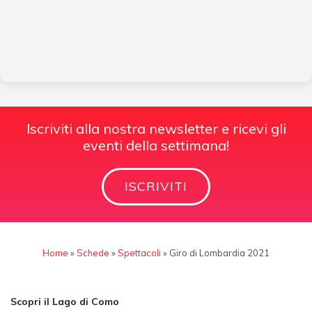
Iscriviti alla nostra newsletter e ricevi gli
eventi della settimana!
ISCRIVITI
Home
»
Schede
»
Spettacoli
»
Giro di Lombardia 2021
Scopri il Lago di Como