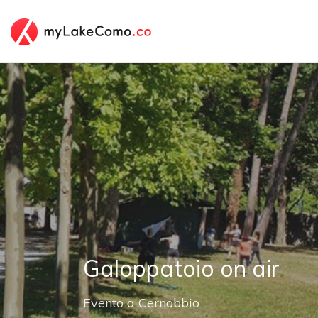
Galoppatoio on air
Evento
a
Cernobbio