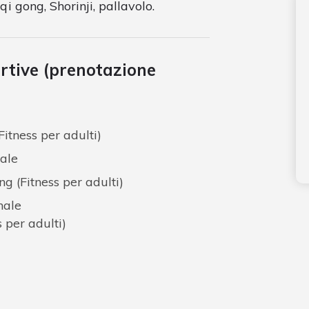
qi gong, Shorinji, pallavolo.
ortive (prenotazione
Fitness per adulti)
rale
ng (Fitness per adulti)
nale
s per adulti)